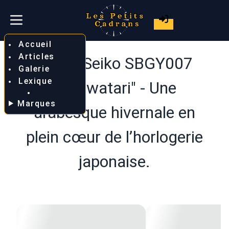
Accueil
Articles
Grand Seiko SBGY007
Galerie
Lexique
"Omiwatari" - Une
Marques
arabesque hivernale en
plein cœur de l’horlogerie
japonaise.