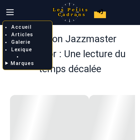
Accueil
Articles
Hamilton Jazzmaster
Galerie
Lexique
Regulator : Une lecture du
Marques
temps décalée