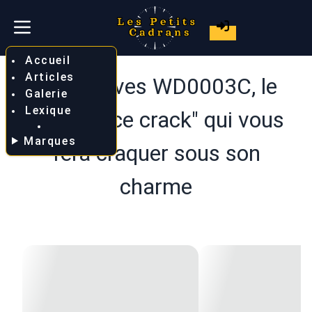
Accueil
Articles
Watchdives WD0003C, le
Galerie
Lexique
cadran "ice crack" qui vous
Marques
fera craquer sous son
charme