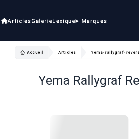
Articles
Galerie
Lexique
Marques
Accueil
Articles
Yema-rallygraf-rever
Yema Rallygraf Rev